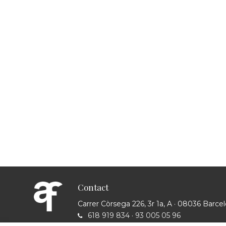
Contact
Carrer Còrsega 226, 3r 1a, A · 08036 Barce
618 919 834
·
93 005 05 96