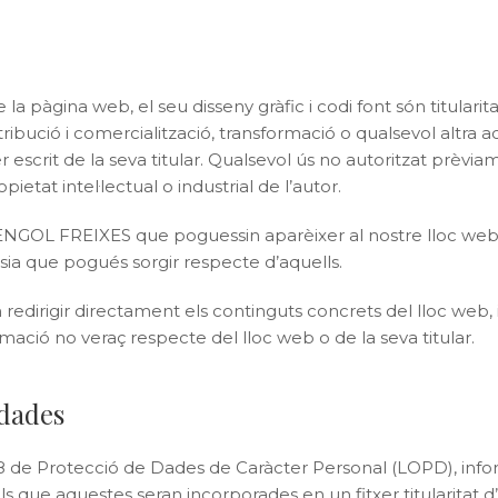
 de la pàgina web, el seu disseny gràfic i codi font són titu
stribució i comercialització, transformació o qualsevol altra 
 escrit de la seva titular. Qualsevol ús no autoritzat pr
tat intel·lectual o industrial de l’autor.
 ARMENGOL FREIXES que poguessin aparèixer al nostre lloc web
sia que pogués sorgir respecte d’aquells.
rigir directament els continguts concrets del lloc web, i e
rmació no veraç respecte del lloc web o de la seva titular.
 dades
8 de Protecció de Dades de Caràcter Personal (LOPD), info
sonals que aquestes seran incorporades en un fitxer titulari