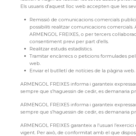
Els usuaris d’aquest lloc web accepten que les se
Remissió de comunicacions comercials publicitàr
possibiliti realitzar comunicacions comercials
ARMENGOL FREIXES, o per tercers col·laboradors
consentiment previ per part d’ells.
Realitzar estudis estadístics.
Tramitar encàrrecs o peticions formulades pel 
web.
Enviar el butlletí de notícies de la pàgina web.
ARMENGOL FREIXES informa i garanteix expressame
sempre que s’haguessin de cedir, es demanaria prè
ARMENGOL FREIXES informa i garanteix expressame
sempre que s’haguessin de cedir, es demanaria prè
ARMENGOL FREIXES garanteix a l’usuari l’exercici del
vigent. Per això, de conformitat amb el que dispos