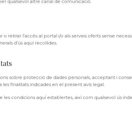
o per qualsevol altre canal de comunicació.
tirar l’accés al portal i/o als serveis oferts sense necessit
erals d’ús aquí recollides.
tats
icions sobre protecció de dades personals, acceptant i cons
s finalitats indicades en el present avís legal.
condicions aquí establertes, així com qualsevol ús indegut 