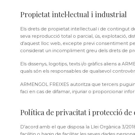
Propietat intel·lectual i industrial
Els drets de propietat intel·lectual i de contingut
seva reproducció total o parcial, ús, explotació, di
d’aquest lloc web, excepte previ consentiment per
considerat un incompliment greu dels drets de propie
Els dissenys, logotips, texts i/o gràfics aliens a
quals són els responsables de qualsevol controvèr
ARMENGOL FREIXES autoritza que tercers puguin redi
faci en cas de difamar, injuriar o proporcionar info
Política de privacitat i protecció de
D’acord amb el que disposa la Llei Orgànica 3/201
facilitin o hagin de facilitar les seves dades per