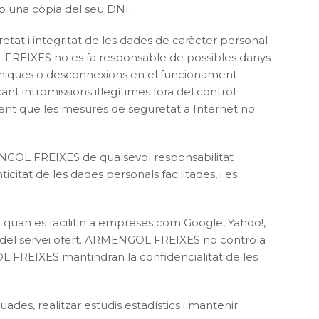
b una còpia del seu DNI.
tat i integritat de les dades de caràcter personal
GOL FREIXES no es fa responsable de possibles danys
lefòniques o desconnexions en el funcionament
t intromissions il·legítimes fora del control
nt que les mesures de seguretat a Internet no
RMENGOL FREIXES de qualsevol responsabilitat
icitat de les dades personals facilitades, i es
e quan es facilitin a empreses com Google, Yahoo!,
ió del servei ofert. ARMENGOL FREIXES no controla
OL FREIXES mantindran la confidencialitat de les
s, realitzar estudis estadístics i mantenir