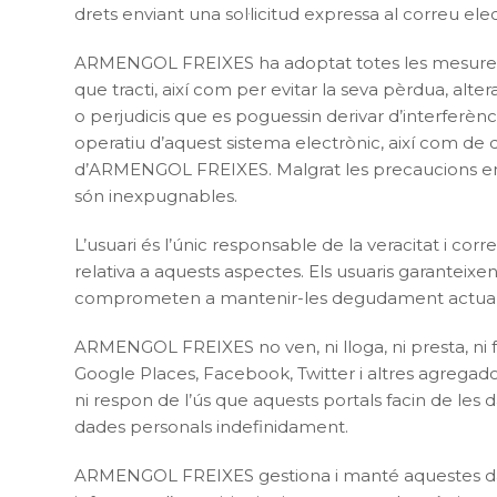
drets enviant una sol·licitud expressa al correu ele
ARMENGOL FREIXES ha adoptat totes les mesures tèc
que tracti, així com per evitar la seva pèrdua, al
o perjudicis que es poguessin derivar d’interferènc
operatiu d’aquest sistema electrònic, així com de 
d’ARMENGOL FREIXES. Malgrat les precaucions em
són inexpugnables.
L’usuari és l’únic responsable de la veracitat i c
relativa a aquests aspectes. Els usuaris garanteixen 
comprometen a mantenir-les degudament actuali
ARMENGOL FREIXES no ven, ni lloga, ni presta, ni fa
Google Places, Facebook, Twitter i altres agregad
ni respon de l’ús que aquests portals facin de le
dades personals indefinidament.
ARMENGOL FREIXES gestiona i manté aquestes dades