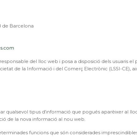
8 de Barcelona
es.com
esponsable del lloc web i posa a disposició dels usuaris e
ocietat de la Informació i del Comerç Electrònic (LSSI-CE), a
 qualsevol tipus d’informació que pogués aparèixer al lloc
ació de la nova informació al nou web.
determinades funcions que són considerades imprescindibles 