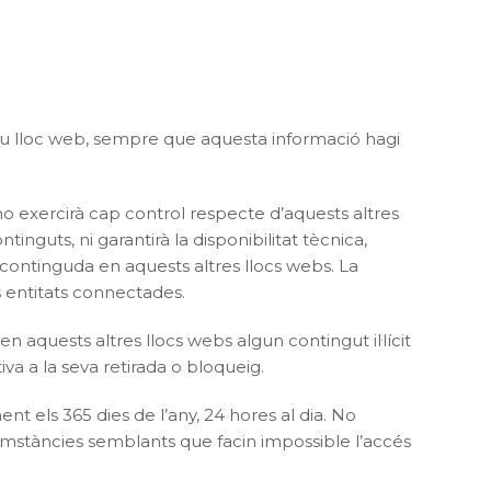
eu lloc web, sempre que aquesta informació hagi
o exercirà cap control respecte d’aquests altres
guts, ni garantirà la disponibilitat tècnica,
ió continguda en aquests altres llocs webs. La
s entitats connectades.
 aquests altres llocs webs algun contingut il·lícit
va a la seva retirada o bloqueig.
t els 365 dies de l’any, 24 hores al dia. No
mstàncies semblants que facin impossible l’accés