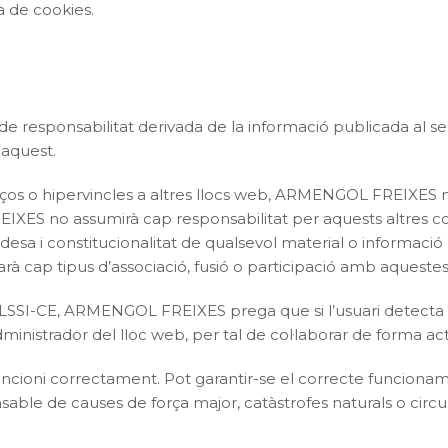
a de cookies.
 responsabilitat derivada de la informació publicada al s
 aquest.
laços o hipervincles a altres llocs web, ARMENGOL FREIXES n
ES no assumirà cap responsabilitat per aquests altres contin
 validesa i constitucionalitat de qualsevol material o informac
rà cap tipus d’associació, fusió o participació amb aqueste
a LSSI-CE, ARMENGOL FREIXES prega que si l’usuari detecta en
inistrador del lloc web, per tal de col·laborar de forma acti
ncioni correctament. Pot garantir-se el correcte funcionamen
ble de causes de força major, catàstrofes naturals o circu