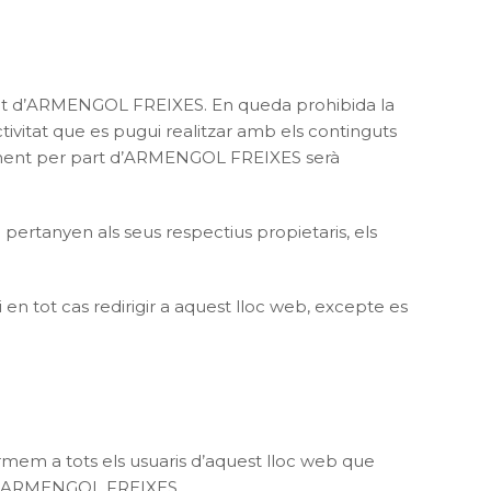
laritat d’ARMENGOL FREIXES. En queda prohibida la
activitat que es pugui realitzar amb els continguts
èviament per part d’ARMENGOL FREIXES serà
 pertanyen als seus respectius propietaris, els
n tot cas redirigir a aquest lloc web, excepte es
rmem a tots els usuaris d’aquest lloc web que
tat d’ARMENGOL FREIXES.