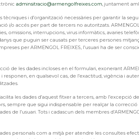
ctrònic
adminsitracio@armengolfreixes.com
, juntament am
niques i d’organització necessàries per garantir la segure
teració i/o accés per part de tercers no autoritzats. ARMEN
ies, omissions, interrupcions, virus informàtics, avaries te
danys que puguin ser causats per terceres persones mitjançan
preses per ARMENGOL FREIXES, l’usuari ha de ser conscie
orrecció de les dades incloses en el formulari, exonerant A
i responen, en qualsevol cas, de l’exactitud, vigència i autent
tzades.
cilita les dades d’aquest fitxer a tercers, amb l’excepció d
ors, sempre que sigui indispensable per realçar la correcc
s dades de l’usuari. Tots i cadascun dels membres d’ARMENG
 personals com a mitjà per atendre les consultes efectuade