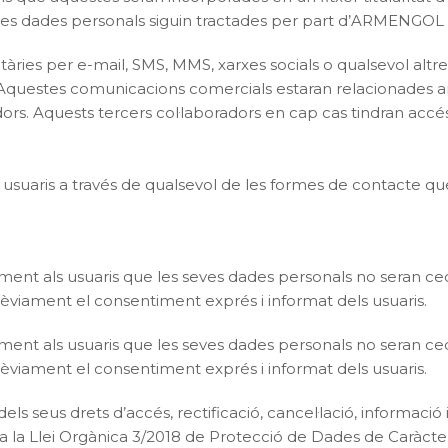
ves dades personals siguin tractades per part d’ARMENGOL 
ies per e-mail, SMS, MMS, xarxes socials o qualsevol altre m
. Aquestes comunicacions comercials estaran relacionades am
. Aquests tercers col·laboradors en cap cas tindran accés 
usuaris a través de qualsevol de les formes de contacte que 
nt als usuaris que les seves dades personals no seran ced
viament el consentiment exprés i informat dels usuaris.
nt als usuaris que les seves dades personals no seran ced
viament el consentiment exprés i informat dels usuaris.
s seus drets d’accés, rectificació, cancel·lació, informació i
a la Llei Orgànica 3/2018 de Protecció de Dades de Caràcter