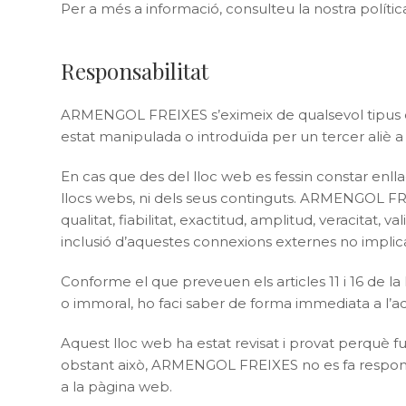
Per a més a informació, consulteu la nostra polític
Responsabilitat
ARMENGOL FREIXES s’eximeix de qualsevol tipus de
estat manipulada o introduïda per un tercer aliè a
En cas que des del lloc web es fessin constar enl
llocs webs, ni dels seus continguts. ARMENGOL FREIX
qualitat, fiabilitat, exactitud, amplitud, veracitat,
inclusió d’aquestes connexions externes no implica
Conforme el que preveuen els articles 11 i 16 de l
o immoral, ho faci saber de forma immediata a l’adm
Aquest lloc web ha estat revisat i provat perquè fu
obstant això, ARMENGOL FREIXES no es fa responsa
a la pàgina web.