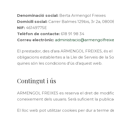
Denominació social:
Berta Armengol Freixes
Domicili social:
Carrer Balmes 129bis, 3r 2a, 0800
NIF:
46149775E
Telèfon de contacte:
618 91 98 34
Correu electrònic:
administracio@armengolfreix
El prestador, des d’ara ARMENGOL FREIXES, és el r
obligacions establertes a la Llei de Serveis de la S
quines són les condicions d’ús d’aquest web.
Contingut i ús
ARMENGOL FREIXES es reserva el dret de modificar
coneixement dels usuaris. Serà suficient la public
El lloc web pot utilitzar cookies per dur a terme 