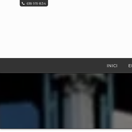
618 919 834
INICI
E