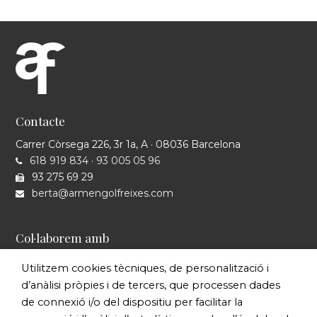
Contacte
Carrer Còrsega 226, 3r 1a, A · 08036 Barcelona
618 919 834
·
93 005 05 96
93 275 69 29
berta@armengolfreixes.com
Col·laborem amb
Utilitzem cookies tècniques, de personalització i
d’anàlisi pròpies i de tercers, que processen dades
de connexió i/o del dispositiu per facilitar la