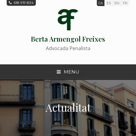
618 919 834
CA
ES
EN
FR
Berta Armengol Freixes
Advocada Penalista
MENU
Actualitat