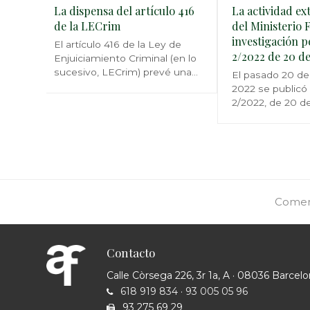
La dispensa del artículo 416
La actividad ex
de la LECrim
del Ministerio F
investigación p
El artículo 416 de la Ley de
2/2022 de 20 d
Enjuiciamiento Criminal (en lo
sucesivo, LECrim) prevé una…
El pasado 20 de
2022 se publicó l
2/2022, de 20 d
next
Coment
post:
Contacto
Calle Còrsega 226, 3r 1a, A · 08036 Barcel
618 919 834
·
93 005 05 96
93 275 69 29