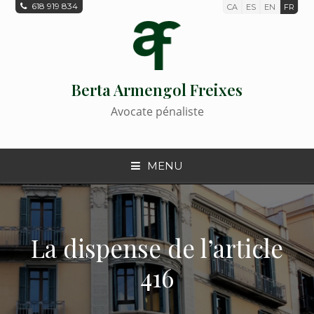
618 919 834
CA
ES
EN
FR
Berta Armengol Freixes
Avocate pénaliste
MENU
La dispense de l’article
416